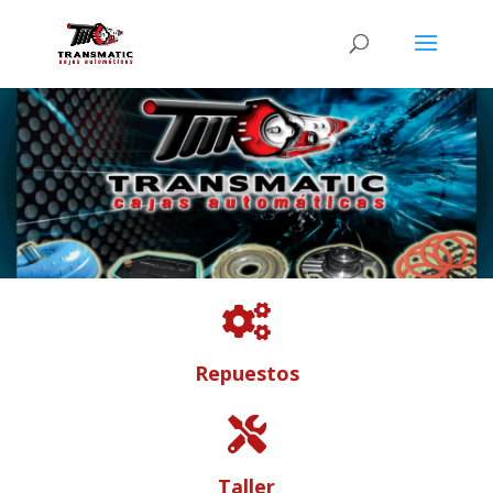

Repuestos

Taller