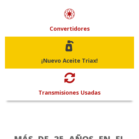

Convertidores

¡Nuevo Aceite Triax!

Transmisiones Usadas
MÁS DE 25 AÑOS EN EL