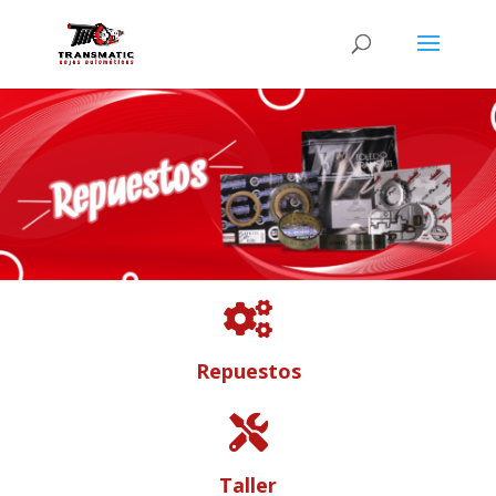

Repuestos

Taller